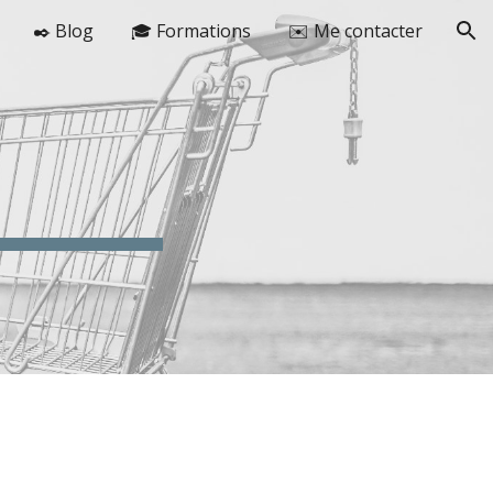
✒️ Blog
🎓 Formations
✉️ Me contacter
ion