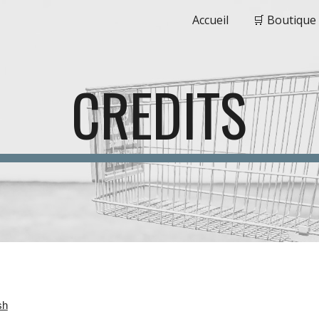
Accueil
🛒 Boutique
ip to main content
Skip to navigat
CREDITS
sh