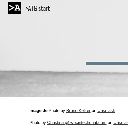
>ATG start
Sk
Image de 
Photo by
Bruno Kelzer
 on
Unsplash
Photo by
Christina @ wocintechchat.com
 on
Unspla